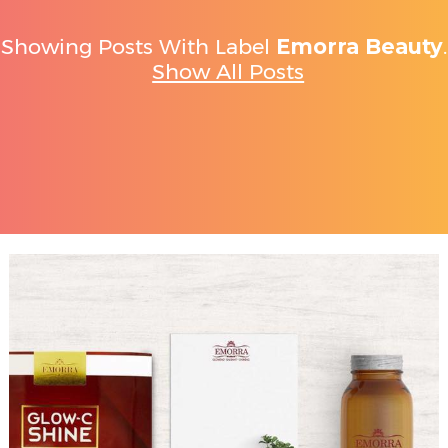
Showing Posts With Label
Emorra Beauty
.
Show All Posts