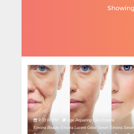
Showing
9:33:00 PM
Age Repairing
Ejen Emorra
Emorra Beauty
Emorra Lucent Glow Serum
Emorra Seru