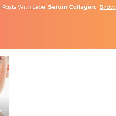
 Posts With Label
Serum Collagen
.
Show 
m