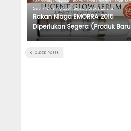
Pemborong
Pengedar Emorra
Serum Collagen
Serum Terb
Serum Whitening
Spot Targeting
Stokis Emorra
Rakan Niaga EMORRA 2015
Diperlukan Segera (Produk Baru
OLDER POSTS