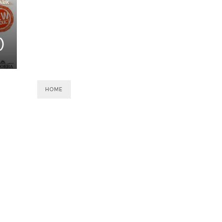
aik
)
HOME