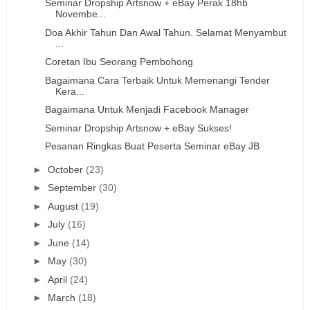
Seminar Dropship Artsnow + eBay Perak 18hb
Novembe...
Doa Akhir Tahun Dan Awal Tahun. Selamat Menyambut
...
Coretan Ibu Seorang Pembohong
Bagaimana Cara Terbaik Untuk Memenangi Tender
Kera...
Bagaimana Untuk Menjadi Facebook Manager
Seminar Dropship Artsnow + eBay Sukses!
Pesanan Ringkas Buat Peserta Seminar eBay JB
►
October
(23)
►
September
(30)
►
August
(19)
►
July
(16)
►
June
(14)
►
May
(30)
►
April
(24)
►
March
(18)