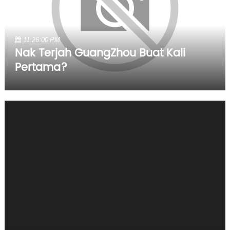
11:26:00 PM
Nak Terjah GuangZhou Buat Kali
Pertama?