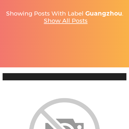
Showing Posts With Label
Guangzhou
.
Show All Posts