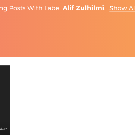
ng Posts With Label
Alif Zulhilmi
.
Show Al
atan