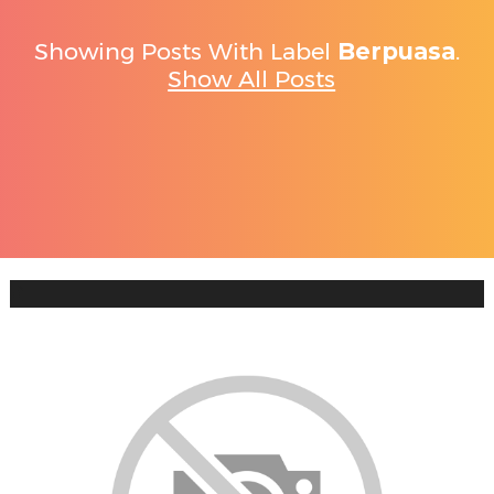
Showing Posts With Label
Berpuasa
.
Show All Posts