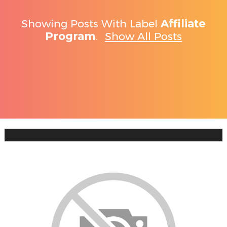
Showing Posts With Label
Affiliate
Program
.
Show All Posts