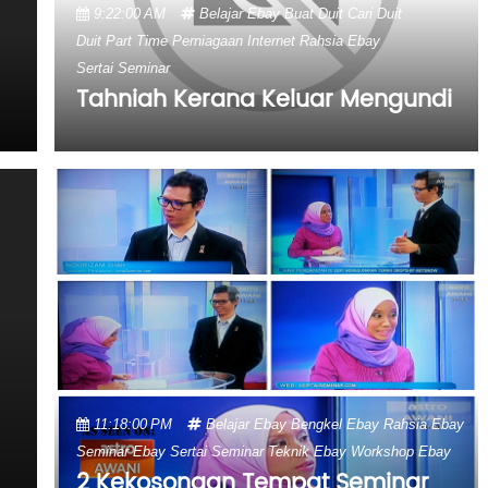
9:22:00 AM
Belajar Ebay
Buat Duit
Cari Duit
Duit Part Time
Perniagaan Internet
Rahsia Ebay
Sertai Seminar
Tahniah Kerana Keluar Mengundi
11:18:00 PM
Belajar Ebay
Bengkel Ebay
Rahsia Ebay
Seminar Ebay
Sertai Seminar
Teknik Ebay
Workshop Ebay
2 Kekosongan Tempat Seminar