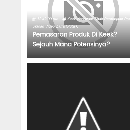
12:49:00 AM
Keek
Noorizam Shah
Perniagaan
Pr
Upload
Video
Zarra Gluta C
Pemasaran Produk Di Keek?
Sejauh Mana Potensinya?