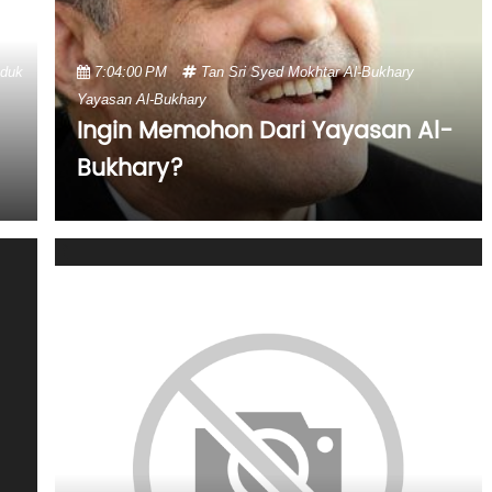
oduk
7:04:00 PM
Tan Sri Syed Mokhtar Al-Bukhary
Yayasan Al-Bukhary
Ingin Memohon Dari Yayasan Al-
Bukhary?