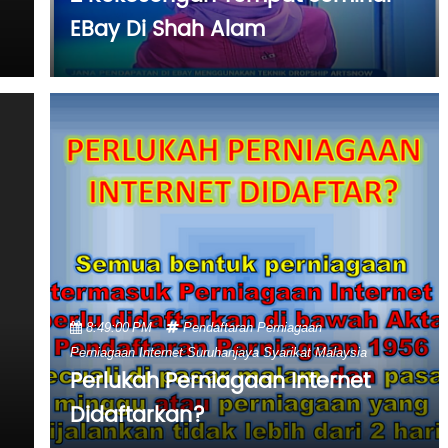
EBay Di Shah Alam
8:49:00 PM
Pendaftaran
Perniagaan
Perniagaan Internet
Suruhanjaya Syarikat Malaysia
Perlukah Perniagaan Internet
Didaftarkan?